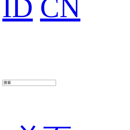
ID
CN