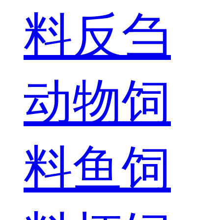
料
反刍
动物饲
料
鱼饲