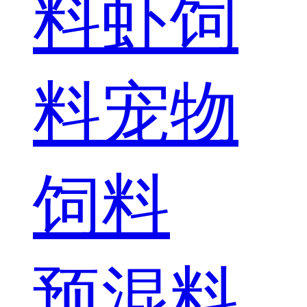
料
虾饲
料
宠物
饲料
预混料