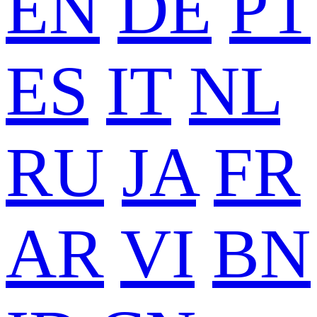
EN
DE
PT
ES
IT
NL
RU
JA
FR
AR
VI
BN