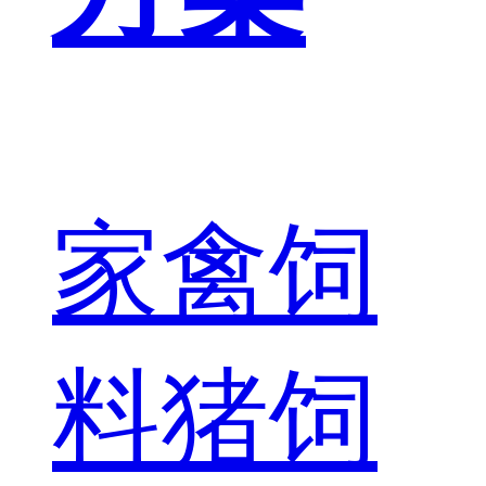
家禽饲
料
猪饲