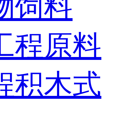
物饲料
工程
原料
程
积木式