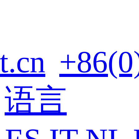
t.cn
+86(0
语言