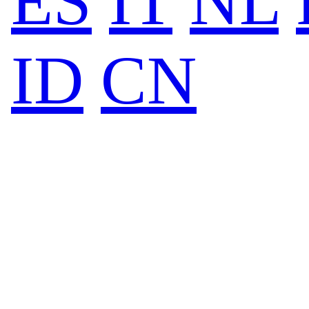
ES
IT
NL
ID
CN