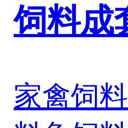
饲料成
家禽饲料