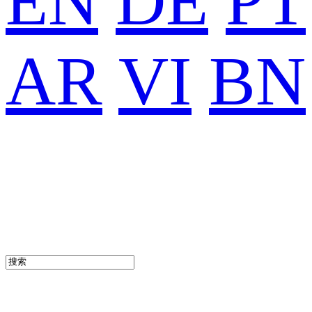
EN
DE
PT
AR
VI
BN