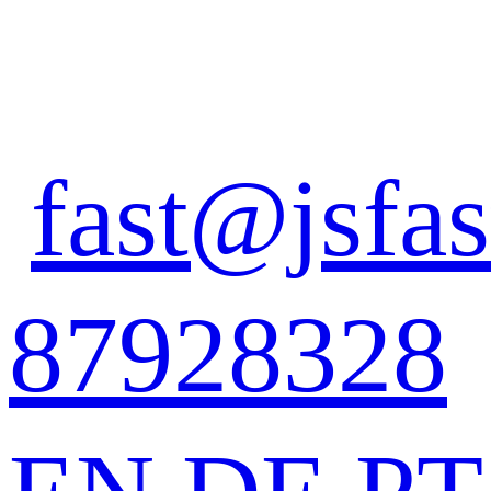
fast@jsfas
87928328