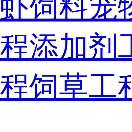
虾饲料
宠
程
添加剂
程
饲草工