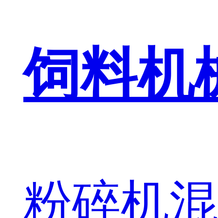
饲料机
粉碎机
混