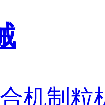
械
合机
制粒