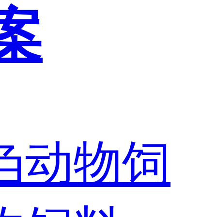
案
刍动物饲